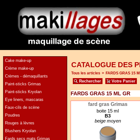
Cake make-up
CATALOGUE DES P
Crème make-up
Tous les articles
>
FARDS GRAS 15 M
Crèmes - démaquillants
Rechercher
Votre Panier
Paint-sticks Grimas
Paint-sticks Kryolan
FARDS GRAS 15 ML GR
Eye liners, mascaras
fard gras Grimas
Faux-cils de scène
boite 15 ml
Poudres
B3
beige moyen
Rouges à lèvres
Blushers Kryolan
Fards secs mats Grimas