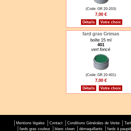
(Code: GR 20-203)
7,00 €
Détails
Votre choix
fard gras Grimas
boîte 15 ml
401
vert foncé
(Code: GR 20-401)
7,00 €
Détails
Votre choix
Mentions légales
Contact
Conditions Générales de Vente
Tari
fards gras couleur
blanc clown
démaquillants
fards à paupi