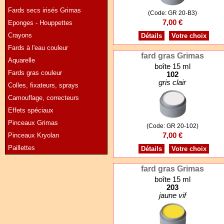
Fards secs irisés Grimas
(Code: GR 20-B3)
7,00 €
Eponges - Houppettes
Crayons
Détails
Votre choix
Fards à l'eau couleur
fard gras Grimas
Aquarelle
boîte 15 ml
Fards gras couleur
102
gris clair
Colles, fixateurs, sprays
Camouflage, correcteurs
Effets spéciaux
Pinceaux Grimas
(Code: GR 20-102)
Pinceaux Kryolan
7,00 €
Paillettes
Détails
Votre choix
fard gras Grimas
boîte 15 ml
203
jaune vif