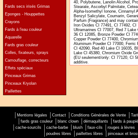
40, Polybutene, Lanolin Alcohol, Pr
Fards secs irisés Grimas
Stearate, Ascorbyl Palmitate, Ceteary
Alpha-Isomethyl Ionone, Cinnamyl Al
Eponges - Houppettes
Benzyl Salicylate, Coumarin, Geran
Parfum (Fragrance) and may contain
Crayons
Iron Oxides CI 77491, CI 77492, CI
Fards à l'eau couleur
Ultramarines CI 77007, Red 7 Lake
36 CI 12085, Bronze Powder CI 774
Aquarelle
Copper Powder CI 77400, Chromium
Aluminum Powder CI 77000, Ferric 
Fards gras couleur
CI 42090, Red 40 Lake CI 16035, Bl
Colles, fixateurs, sprays
Lake CI 45380, Chromium Oxide Gre
(EU seulement/only: CI 77120, CI 5
Camouflage, correcteurs
additive.
Effets spéciaux
Pinceaux Grimas
Pinceaux Kryolan
Paillettes
Mentions légales
Contact
Conditions Générales de Vente
Tari
fards gras couleur
blanc clown
démaquillants
fards à paupi
cache-sourcils
cache-barbe
blush
faux-cils
rouges à lèvres
poudres libres
paillettes libres
pinceaux et bro