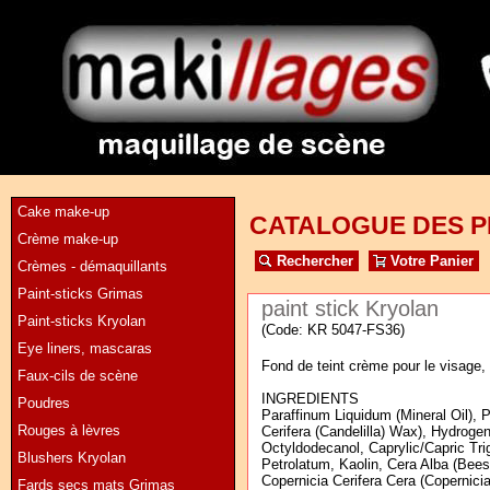
Cake make-up
CATALOGUE DES P
Crème make-up
Rechercher
Votre Panier
Crèmes - démaquillants
Paint-sticks Grimas
paint stick Kryolan
Paint-sticks Kryolan
(Code: KR 5047-FS36)
Eye liners, mascaras
Fond de teint crème pour le visage, 
Faux-cils de scène
INGREDIENTS
Poudres
Paraffinum Liquidum (Mineral Oil), P
Rouges à lèvres
Cerifera (Candelilla) Wax), Hydroge
Octyldodecanol, Caprylic/Capric Trig
Blushers Kryolan
Petrolatum, Kaolin, Cera Alba (Bees
Copernicia Cerifera Cera (Copernici
Fards secs mats Grimas