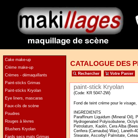
Cake make-up
CATALOGUE DES P
Crème make-up
Rechercher
Votre Panier
Crèmes - démaquillants
Paint-sticks Grimas
paint-stick Kryolan
Paint-sticks Kryolan
(Code: KR 5047-2W)
Eye liners, mascaras
Fond de teint crème pour le visage, 
Faux-cils de scène
INGREDIENTS
Poudres
Paraffinum Liquidum (Mineral Oil), P
Rouges à lèvres
Hydrogenated Polyisobutene, Octyldo
Petrolatum, Kaolin, Cera Alba (Bees
Blushers Kryolan
Cerifera (Carnauba) Wax), Laneth-40
Stearate, Ascorbyl Palmitate, Cetear
Fards secs mats Grimas