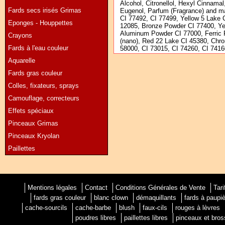
Alcohol, Citronellol, Hexyl Cinnama
Fards secs irisés Grimas
Eugenol, Parfum (Fragrance) and ma
CI 77492, CI 77499, Yellow 5 Lake 
Eponges - Houppettes
12085, Bronze Powder CI 77400, Ye
Aluminum Powder CI 77000, Ferric 
Crayons
(nano), Red 22 Lake CI 45380, Chr
Fards à l'eau couleur
58000, CI 73015, CI 74260, CI 74160
Aquarelle
Fards gras couleur
Colles, fixateurs, sprays
Camouflage, correcteurs
Effets spéciaux
Pinceaux Grimas
Pinceaux Kryolan
Paillettes
Mentions légales
Contact
Conditions Générales de Vente
Tari
fards gras couleur
blanc clown
démaquillants
fards à paupi
cache-sourcils
cache-barbe
blush
faux-cils
rouges à lèvres
poudres libres
paillettes libres
pinceaux et bro