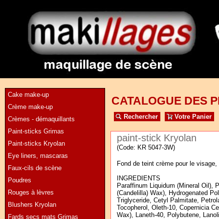
Cake make-up
CATALOGUE DES P
Crème make-up
Rechercher
Votre Panier
Crèmes - démaquillants
Paint-sticks Grimas
paint-stick Kryolan
Paint-sticks Kryolan
(Code: KR 5047-3W)
Eye liners, mascaras
Fond de teint crème pour le visage, 
Faux-cils de scène
INGREDIENTS
Poudres
Paraffinum Liquidum (Mineral Oil), P
Rouges à lèvres
(Candelilla) Wax), Hydrogenated Po
Triglyceride, Cetyl Palmitate, Petro
Blushers Kryolan
Tocopherol, Oleth-10, Copernicia Ce
Wax), Laneth-40, Polybutene, Lanoli
Fards secs mats Grimas