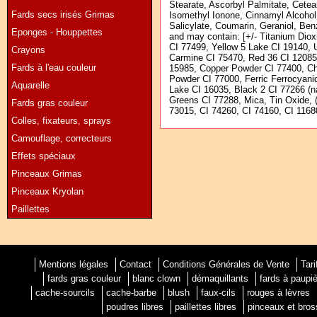
Stearate, Ascorbyl Palmitate, Ceteary
Fards secs irisés Grimas
Isomethyl Ionone, Cinnamyl Alcohol,
Salicylate, Coumarin, Geraniol, Be
Eponges - Houppettes
and may contain: [+/- Titanium Diox
CI 77499, Yellow 5 Lake CI 19140, 
Crayons
Carmine CI 75470, Red 36 CI 12085
Fards à l'eau couleur
15985, Copper Powder CI 77400, C
Powder CI 77000, Ferric Ferrocyani
Aquarelle
Lake CI 16035, Black 2 CI 77266 (
Greens CI 77288, Mica, Tin Oxide, 
Fards gras couleur
73015, CI 74260, CI 74160, CI 11680
Colles, fixateurs, sprays
Camouflage, correcteurs
Effets spéciaux
Pinceaux Grimas
Pinceaux Kryolan
Paillettes
Mentions légales
Contact
Conditions Générales de Vente
Tari
fards gras couleur
blanc clown
démaquillants
fards à paupi
cache-sourcils
cache-barbe
blush
faux-cils
rouges à lèvres
poudres libres
paillettes libres
pinceaux et bro