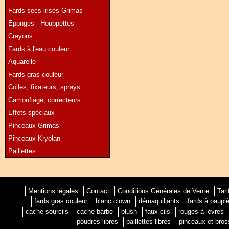
Fards secs irisés Grimas
Eponges - Houppettes
Crayons
Fards à l'eau couleur
Aquarelle
Fards gras couleur
Colles, fixateurs, sprays
Camouflage, correcteurs
Effets spéciaux
Pinceaux Grimas
Pinceaux Kryolan
Paillettes
Mentions légales
Contact
Conditions Générales de Vente
Tari
fards gras couleur
blanc clown
démaquillants
fards à paupi
cache-sourcils
cache-barbe
blush
faux-cils
rouges à lèvres
poudres libres
paillettes libres
pinceaux et bro