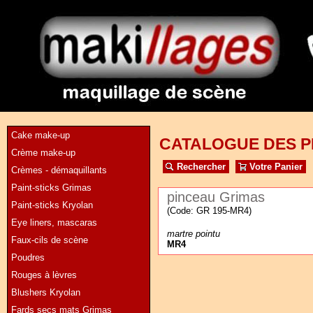
Cake make-up
CATALOGUE DES P
Crème make-up
Rechercher
Votre Panier
Crèmes - démaquillants
Paint-sticks Grimas
pinceau Grimas
Paint-sticks Kryolan
(Code: GR 195-MR4)
Eye liners, mascaras
martr
e pointu
Faux-cils de scène
MR4
Poudres
Rouges à lèvres
Blushers Kryolan
Fards secs mats Grimas